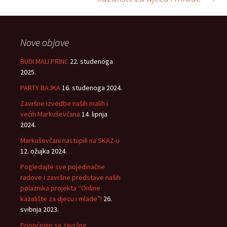
Nove objave
BUDI MALI PRINC
22. studenoga
2025.
PARTY BAJKA
16. studenoga 2024.
Završne izvedbe naših malih i
većih Markuševčana
14. lipnja
2024.
Markuševčani nastupili na SKAZ-u
12. ožujka 2024.
Pogledajte sve pojedinačne
radove i završne predstave naših
polaznika projekta “Online
kazalište za djecu i mlade”!
26.
svibnja 2023.
Priopćenje sa završne