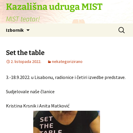
Skoči
Kazališna udruga MIST
do
MIST teatar!
sadržaja
Pretraži
Izbornik
Set the table
2. listopada 2022.
nekategorizirano
3.-18.9.2022. u Lisabonu, radionice i četiri izvedbe predstave.
Sudjelovale naše članice
Kristina Krsnik i Anita Matković