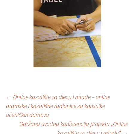
Navigacija
←
Online kazalište za djecu i mlade – online
dramske i kazališne radionice za korisnike
učeničkih domova
objava
Održana uvodna konferencija projekta „Online
kazalište za djecu i mlade“
→