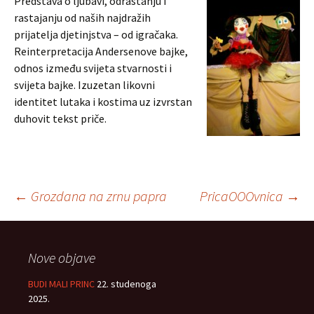
Predstava o ljubavi, odrastanju i
rastajanju od naših najdražih
prijatelja djetinjstva – od igračaka.
Reinterpretacija Andersenove bajke,
odnos između svijeta stvarnosti i
svijeta bajke. Izuzetan likovni
identitet lutaka i kostima uz izvrstan
duhovit tekst priče.
Navigacija
←
Grozdana na zrnu papra
PricaOOOvnica
→
objava
Nove objave
BUDI MALI PRINC
22. studenoga
2025.