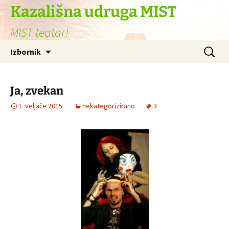
Skoči
Kazališna udruga MIST
do
MIST teatar!
sadržaja
Pretraži
Izbornik
Ja, zvekan
1. veljače 2015.
nekategorizirano
3