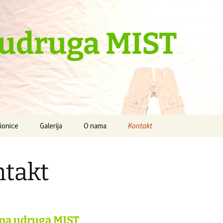
 udruga MIST
ionice
Galerija
O nama
Kontakt
 je baš cool
Radionice -foto zapisi
takt
Fotogalerija
a svijeta
Videogalerija
aše
šna udruga MIST