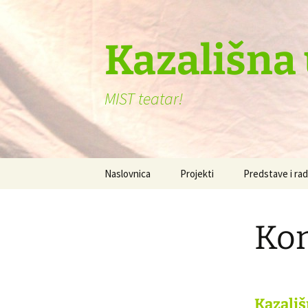
Skoči
do
sadržaja
Kazališna
MIST teatar!
Naslovnica
Projekti
Predstave i rad
Drugačiji si, to
Kon
Set the table
Plovimo bajkam
Priče i bajke n
Kazali