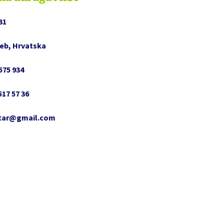
ališne
31
adionice u
eb, Hrvatska
la
575 934
517 57 36
rune
atar@gmail.com
nu papra
 srca