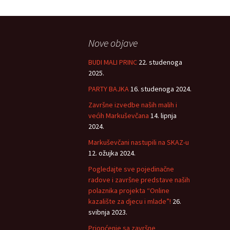
Nove objave
BUDI MALI PRINC
22. studenoga
2025.
PARTY BAJKA
16. studenoga 2024.
Završne izvedbe naših malih i
većih Markuševčana
14. lipnja
2024.
Markuševčani nastupili na SKAZ-u
12. ožujka 2024.
Pogledajte sve pojedinačne
radove i završne predstave naših
polaznika projekta “Online
kazalište za djecu i mlade”!
26.
svibnja 2023.
Priopćenje sa završne