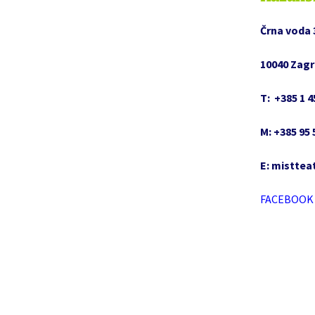
„Od igre do kaz
Črna voda 
predstave“ – r
Osijeku
10040 Zagr
Ana Liza i vese
ordinacija
T:
+385 1 4
Pjegavica Iva
M: +385
95 
Tajna orlove k
E:
mistte
PricaOOOvnica
FACEBOOK
Ja, zvekan
Grozdana na zr
Vitez željeznog