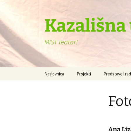
Skoči
do
sadržaja
Kazališna
MIST teatar!
Naslovnica
Projekti
Predstave i rad
Drugačiji si, to
Fot
Set the table
Plovimo bajkam
Priče i bajke n
Ana Liz