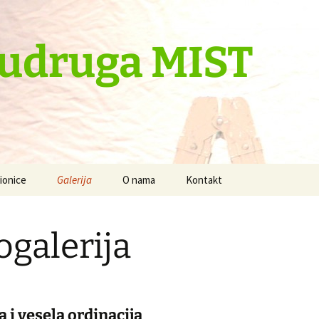
 udruga MIST
ionice
Galerija
O nama
Kontakt
 je baš cool
Radionice -foto zapisi
ogalerija
Fotogalerija
a svijeta
Videogalerija
aše
a i vesela ordinacija