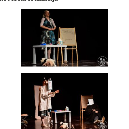
ališne
adionice u
la
rune
nu papra
 srca