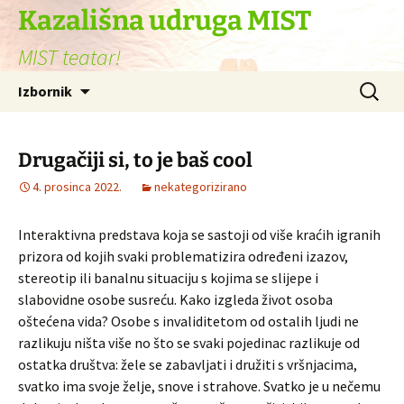
Skoči
Kazališna udruga MIST
do
MIST teatar!
sadržaja
Pretraži
Izbornik
Drugačiji si, to je baš cool
4. prosinca 2022.
nekategorizirano
Interaktivna predstava koja se sastoji od više kraćih igranih
prizora od kojih svaki problematizira određeni izazov,
stereotip ili banalnu situaciju s kojima se slijepe i
slabovidne osobe susreću. Kako izgleda život osoba
oštećena vida? Osobe s invaliditetom od ostalih ljudi ne
razlikuju ništa više no što se svaki pojedinac razlikuje od
ostatka društva: žele se zabavljati i družiti s vršnjacima,
svatko ima svoje želje, snove i strahove. Svatko je u nečemu