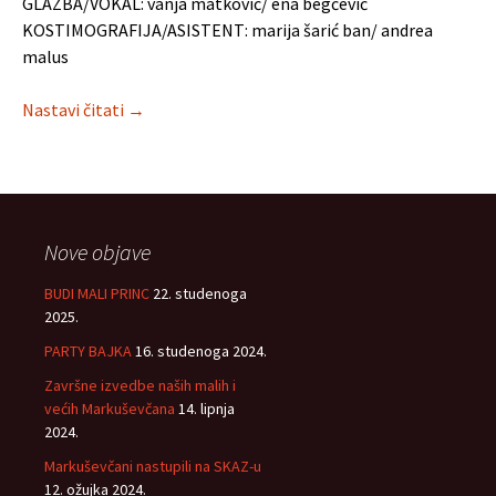
GLAZBA/VOKAL: vanja matković/ ena begčević
KOSTIMOGRAFIJA/ASISTENT: marija šarić ban/ andrea
malus
Ja, zvekan
Nastavi čitati
→
Nove objave
BUDI MALI PRINC
22. studenoga
2025.
PARTY BAJKA
16. studenoga 2024.
Završne izvedbe naših malih i
većih Markuševčana
14. lipnja
2024.
Markuševčani nastupili na SKAZ-u
12. ožujka 2024.