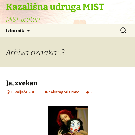
Skoči
Kazališna udruga MIST
do
MIST teatar!
sadržaja
Pretraži
Izbornik
Arhiva oznaka: 3
Ja, zvekan
1. veljače 2015.
nekategorizirano
3