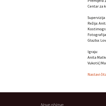
Premijera 1
Centar za k
Supervizija
Režija: Ani
Kostimograf
Fotografij
Glazba: Lov
Igraju:
Anita Matko
Vukotić/Ma
Nastavi čit
Nove objave