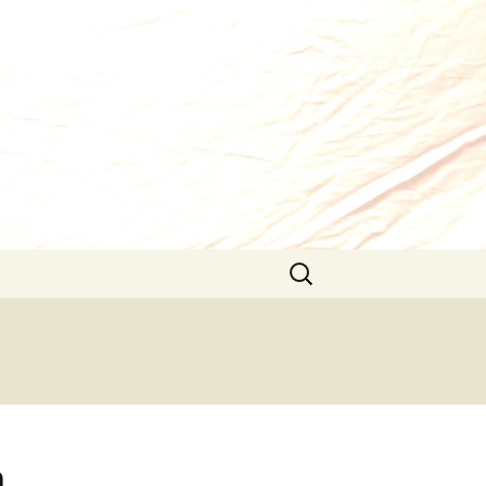
Pretraži:
a