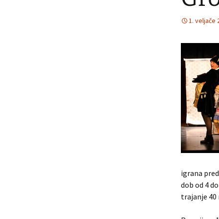
„Od igre do kaz
1. veljače 
predstave“ – r
Osijeku
Ana Liza i vese
ordinacija
Pjegavica Iva
Tajna orlove k
PricaOOOvnica
Ja, zvekan
Grozdana na zr
igr
do
Vitez željeznog
trajanje 40