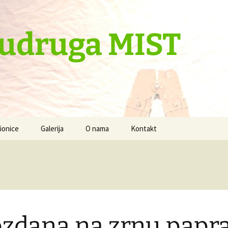
 udruga MIST
ionice
Galerija
O nama
Kontakt
 je baš cool
Radionice -foto zapisi
Fotogalerija
a svijeta
Videogalerija
zdana na zrnu papr
aše