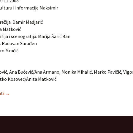
0.11.2008.
ulturu i informacije Maksimir
 režija: Damir Madjarić
ta Matković
ija i scenografija: Marija Šarić Ban
a: Radovan Sarađen
ro Mračić
vić, Ana Bučević/Ana Armano, Monika Mihalić, Marko Pavičić, Vigo
tko Kosovec/Anita Matković
Grozdana na zrnu papra
ati
→