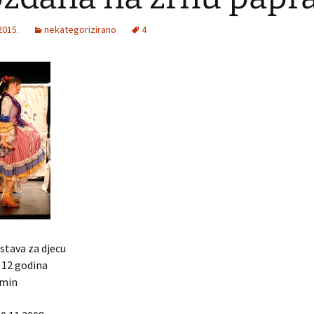
ališne
2015.
nekategorizirano
4
adionice u
la
rune
nu papra
ana predstava za dj
b od 4 do 12 godi
 srca
 min